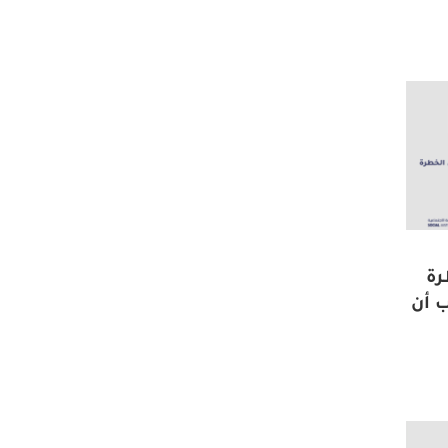
رة
 أن