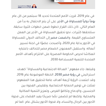
في عام 2019، قررت الأمم المتحدة تحديد 18 سبتمبر من كل عام
يوماً دولياً للمساواة في الأجر
، على أن يتم الاحتفال به بدأ من
العام التالي. كان ذلك القرار خطوة ضمن خطوات كثيرة سابقة،
ستلحقها كثيرات، نحو تحقيق المساواة في الأجر عن العمل
المتساوي القيمة. و
انضمت مصر
إلى التحالف الدولي للمساواة
في الأجور بداية عام 2020، وأصبحت عضوًا في لجنة تسيير
أعماله. واستقبل المعنيون انضمام مصر للتحالف باعتباره
انعكاسًا لحرص الحكومة المصرية على الالتزام بأهداف الأمم
المتحدة للتنمية المستدامة 2030.
وقبلها، جاء مفهوم ” العدالة الاجتماعية والمساواة” كهدف
استراتيجي
في رؤية مصر 2030
، الخطة الموضوعة عام 2016.
وقد اعتمدت الرؤية أربعة أهداف عامة لتحقيق هذا المفهوم؛
تمثلت في توفير الحماية الاجتماعية، وتقليص الفجوة بين
الجنسين، والإدماج وتكافؤ الفرص، وتعزيز التنمية المكانية
والمحلية. ولكنها لم تتضمن نصًا صريحًا يفيد القضاء على فجوة
الأجور بين الرجال والنساء، ولا فجوة الأجور بشكل عام. كما لم