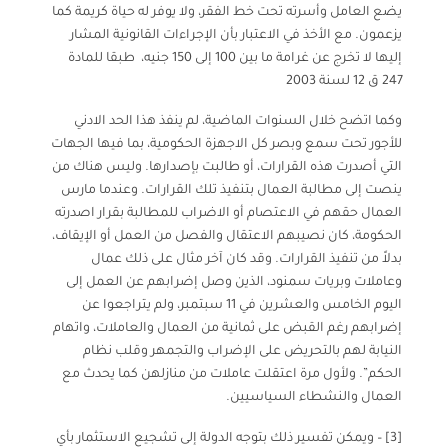
يضع العامل وأسرته تحت خط الفقر، ولا يوفر له حياة كريمة كما
يزعمون. مع الأخذ في الاعتبار بأن الإجراءات القانونية المشار
إليها لا تخرج عن غرامة ما بين 100 إلى 150 جنيه، طبقا للمادة
247 ق 12 لسنة 2003
وكما اتضح خلال السنوات الماضية، لم ينفذ هذا الحد الادني
للأجور تحت سمع وبصر كل الاجهزة الحكومية، بما فيها الجهات
التي أصدرت هذه القرارات، أو طالبت بإصدارها. وليس هناك من
ينصت إلى مطالبة العمال بتنفيذ تلك القرارات. وعندما مارس
العمال حقهم في الاعتصام أو الاضراب للمطالبة بقرار اصدرته
الحكومة، كان نصيبهم الاعتقال والفصل من العمل أو الإيقاف،
بدلاً من تنفيذ القرارات. وقد كان آخر مثال على ذلك عمال
وعاملات وبريات سمنود، الذين وصل إضرابهم عن العمل إلى
اليوم الخامس والعشرين في 11 سبتمبر
، ولم يتراجعوا عن
إضرابهم رغم القبض على ثمانية من العمال والعاملات، واتهام
النيابة لهم ب
التحريض على الإضراب والتجمهر وقلب نظام
الحكم”.
ولأول مرة اعتقلت عاملات من منازلهن كما يحدث مع
العمال والنشطاء السياسيين.
[3]
–
ويمكن تفسير ذلك بتوجه الدولة إلى تشجيع الاستثمار بأي