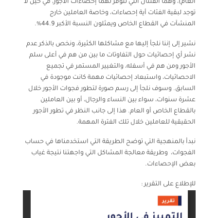
العام)، وهما الفئتان التي تتوفر لهما إحصاءات الأجور، في حين لا
توجد لبقية الفئات أية إحصاءات، وخاصة العاملين خارج
المنشآت في القطاع الخاص ويمثلون النسبة الأكبر 44.9%
.
نشير إلى إننا نلجأ إليها مع مشاكلها الكثيرة، ونخص بالذكر عدم
نشر أي إحصائيات حول التفاوتات ما بين من هم في أعلى سلم
الأجور ومن هم في أسفله، والتغيير المستمر في تجميع
الاحصائيات، واستبعاد إحصائيات مهمة كانت موجودة في
السابق. وسوف نلجأ إلى رسم صورة لتطور فجوات الأجور خلال
عشرة سنوات، سواء بين النساء والرجال، أو بين العاملين
بالقطاع الخاص أو العام. هذا إلى جانب النظر في تطور الأجور
الحقيقية للعاملين خلال تلك الفترة المهمة.
نبدأ بالمنهجية التي توضح الطريقة التي استخدمناها في حساب
الفجوات، وطريقة معالجة المشاكل التي واجهتنا نتيجة غياب
بعض الإحصاءات.
للإطلاع على التقرير :