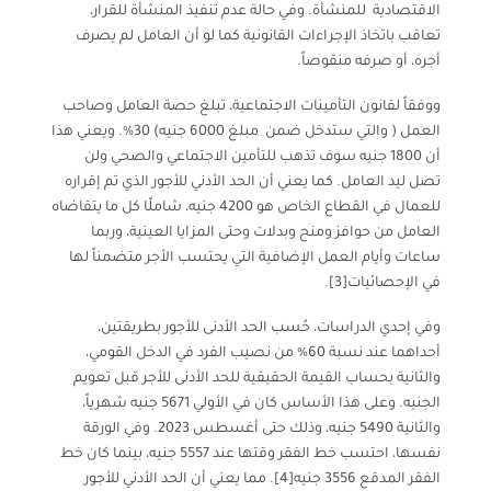
الاقتصادية للمنشأة. وفي حالة عدم تنفيذ المنشأة للقرار،
تعاقب باتخاذ الإجراءات القانونية كما لو أن العامل لم يصرف
أجره، أو صرفه منقوصاً
.
ووفقاً لقانون التأمينات الاجتماعية، تبلغ حصة العامل وصاحب
العمل
( والتي ستدخل ضمن مبلغ 6000 جنيه) 30%. ويعني هذا
أن 1800 جنيه سوف تذهب للتأمين الاجتماعي والصحي ولن
تصل ليد العامل. كما يعني أن الحد الأدني للأجور الذي تم إقراره
للعمال في القطاع الخاص هو 4200 جنيه، شاملًا كل ما يتقاضاه
العامل من حوافز ومنح وبدلات وحتى المزايا العينية، وربما
ساعات وأيام العمل الإضافية التي يحتسب الأجر متضمناً لها
في الإحصائيات
[3]
.
وفي إحدي الدراسات، حُسب الحد الأدنى للأجور بطريقتين،
أحداهما عند نسبة 60% من نصيب الفرد في الدخل القومي،
والثانية بحساب القيمة الحقيقية للحد الأدنى للأجر قبل تعويم
الجنيه. وعلى هذا الأساس كان في الأولي 5671 جنيه شهرياً،
والثانية 5490 جنيه، وذلك حتى أغسطس 2023. وفي الورقة
نفسها، احتسب خط الفقر وقتها عند 5557 جنيه، بينما كان خط
الفقر المدقع 3556 جنيه
[4]
. مما يعني أن الحد الأدني للأجور