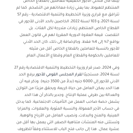
بينما مال منحني الأجور الحقيقية للعاملين بالقطاع الخاص
المنتظم للهبوط، بما يعني زيادة معاناتهم من التضخم. كما لم
تترافق مع
قراري وزيرة التخطيط والتنمية الاقتصادية – رقم 57
لسنة 2021، و 103 لسنة 2022،
الخاصين بالحد الأدنى للأجور في
القطاع الخاص المنتظم، زيادات متدرجة لكل الفئات. بل
انتقصت قيمة العلاوة الدورية المقررة لهم في قانون العمل
بواقع 7% إلى 4% فقط
. وبالإضافة إلى ذلك، كان الحد الأدني
للأجور بالنسبة للعاملين بالقطاع الخاص أقل من مثيله
للعاملين بالحكومة والقطاع العام وقطاع الأعمال العام.
وفي 2024، صدر قرار وزيرة التخطيط والتنمية الاقتصادية رقم 27
لسنة 2024، مستجيبًا
ل
قرار المجلس القومي للأجور
برفع الحد
الأدني للأجور إلي 6000 جنيه (بدلاً من 3500 جنيه). وذكر فيه أن
هذا الحد يمكن العامل من حياة كريمة، ويحقق مزيدًا من التوازن
والعدالة بين طرفي عملية الإنتاج. وجدير بالذكر أن هذا الحد
يشمل حصة صاحب العمل من التأمينات الاجتماعية. كما يدخل
في حساب الأجر العمولة، والنسبة المئوية، والعلاوات، والمزايا
العينية، والمنح والبدلات، ونصيب العامل من الأرباح والوهبة.
وتستثنى منه المنشآت متناهية الصغر، التي يعمل بها أقل من
عشرة عمال. هذا إلى جانب فتح الباب للاستثناء وفقاً للظروف