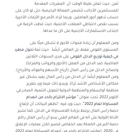
ثمن. حيث تعلن طيلة الوقت أن المغريات المقدمة
للمستثمرين الأجانب تتضمن العمالة الرخيصة، حتى لو كان على
حساب تدهور أجور العاملين. وربما ازداد الأمر مع الأزمات الأخيرة
بسبب نقص احتياطي العملات الأجنبية، حيث غطت الرغبة في
اجتذاب الاستثمارات الأجنبية على كل ما عداها.
ومن المعلوم أن زيادة فجوات الأجور لا تشكل ميلًا على
المستوى القومي فقط، بل العالمي أيضًأ. حيث ثمة
تحول مطرد
في كيفية توزيع الدخل القومي
على مدى السنوات الثلاثين
الماضية، ضد الدخل من العمل (الأجور والرواتب والمزايا)،
ولصالح الدخل من رأس المال (أرباح الأسهم والفوائد والأرباح).
ومن المعلوم أيضًا، أن الدخل من رأس المال يفيد بشكل غير
متكافئ الأشخاص الأشد ثراءً. ويبدو ذلك فيما ورد بتقرير
منظمة أوكسفام والمنظمة الدولية لتمويل التنمية، الصادر في
أكتوبر 2022، تحت عنوان
” مؤشر الالتزام بالحد من انعدام
المساواة لعام 2022″
، حيث ورد فيه: “تظهر البيانات أن ارتفاع
حصة رأس المال يرتبط بزيادة اللامساواة في الدخل، كما تشير
الأدلة الأولية على أنه في العالم الغني يبدو أن رأس المال راكم
حصة أكبر من الكعكة بعد انخفاض قصير خلال عمليات الإغلاق
في 2020. (مؤشر الالتزام بالحد من انعدام المساواة لعام 2022: