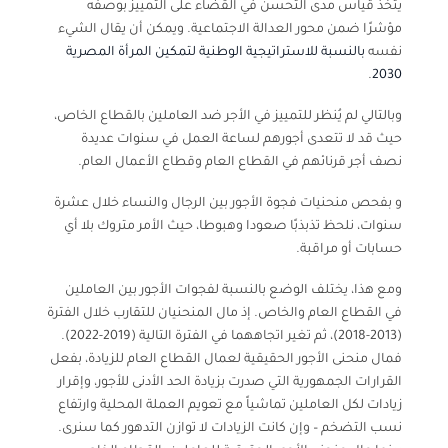
يتخذ قياس مدى التحسن في القضاء على التمييز بوصفه
مؤشرًا ضمن محور العدالة الاجتماعية. ويمكن أن يقال الشيء
نفسه
بالنسبة للاستراتيجية الوطنية لتمكين المرأة المصرية
.
2030
وبالتالي لم يُنظر للتمييز في الأجر ضد العاملين بالقطاع الخاص،
حيث قد لا تتعدى أجورهم لساعة العمل في سنوات عديدة
نصف أجر قرنائهم في القطاع العام وقطاع الأعمال العام.
و بفحص منحنيات فجوة الأجور بين الرجال والنساء خلال عشرة
سنوات، نلحظ تذبذبًا صعودا وهبوطا، حيث الأمر متروك بلا أي
حسابات أو مراقبة.
ومع هذا، يختلف الوضع بالنسبة لفجوات الأجور بين العاملين
في القطاع العام والخاص. إذ مال المنحنيان للتقارب خلال الفترة
(2013-2018)، ثم تغير اتجاههما في الفترة التالية (2019-2022).
فمال منحنى الأجور الحقيقية لعمال القطاع العام للزيادة، بفعل
القرارات الجمهورية التي صدرت بزيادة الحد الأدنى للأجور، وإقرار
زيادات لكل العاملين تماشياً مع تعويم العملة المحلية وارتفاع
نسب التضخم – وإن كانت الزيادات لا توازن التدهور كما سنرى.