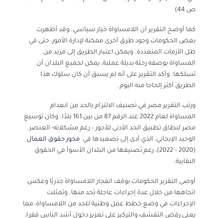
ص 44)
كما أوضح التقرير أن اللامساواة خيار سياسي. وقد أظهرت
بعض الحكومات وجود طرق أخرى ممكنة لإدارة الأمور، حتى في
ظل الأزمات المتعددة. ويمكن اعتبار الطريق إلى مزيد من
المساواة بوصفه رحلة بديلة عملية، يمكن لجميع البلدان أن
تسلكها. وأكد التقرير على أنه لم يسبق أن كان سلوك هذا
الطريق أكثر إلحاحا منه اليوم.
ورتب التقرير مصر في تصنيف الالتزام بالحد من انعدام
المساواة لعام 2022 عند الرقم 87 من بين 161 بلدًا. وكان توسيع
مصر لنطاق تطبيق الحد الأدنى للأجور – رغم مشكلاته- العنصر
الوحيد الإيجابي، الذي أدى إلى تصعيدها في
محور حقوق العمال
(2020 – 2022)، رغم تصنيفها من البلدان الأسوأ في الحقوق
النقابية.
أوصى التقرير الحكومات بوقف انفجار اللامساواة جذريًا وعكس
اتجاهها من خلال عدة إجراءات عاجلة تحد منها. وتمثلت
الإجراءات في وضع خطط عمل وطنية للحد من اللامساواة، مما
يعني رفض التقشف والتركيز على تعزيز دخول أشد الناس فقرا،