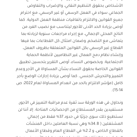
الأشخاص بحقوق التنظيم النقابي، والإضراب والتفاوض
الجماعي سواء في العمل الرسمي أو غير الرسمي، مع احترام
جميع القوانين والالتزام باتفاقيات منظمة العمل الدولية. كما
أوصى بزيادة الحد الأدنى للأجور ليتناسب مع نصيب الفرد من
الناتج المحلي الإجمالي، مع إجراء مراجعات سنوية لزيادته بما
يتماشى مع التضخم، وضمان امتثال كل القطاعات بما فيها
القطاع غير الرسمي بكل القوانين المتعلقة بظروف العمل،
وإنشاء نظام دمج العمال غير النظاميين لأنظمة الحماية
الاجتماعية. وبخصوص النساء، أوصى التقرير بتحسين تطبيق
القوانين الخاصة بحقوق النساء بشأن المساواة في الأجر وعدم
التمييز والتحرش الجنسي. كما أوصى بزيادة إجازات الوضع بأجر
كامل (مؤشر الالتزام بالحد من انعدام المساواة لعام 2022: ص
14-15).
ونحاول في هذه الورقة سد ثغرة عدم مراقبة التمييز في الأجور،
مستفيدين بقدر المستطاع من الإحصائيات المتاحة. إلا أننا لن
نستطيع ذلك سوى جزئيًا في حدود 37% فقط من إجمالي
المشتغلين ( 34.8% وهي نسبة العاملين داخل المنشآت
بالقطاع الخاص، و 2.2% في القطاع العام وقطاع الأعمال