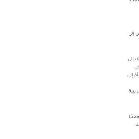
عميم
 إلى
ف إلى
في
ة إلى
يبية
ضحًا
ة