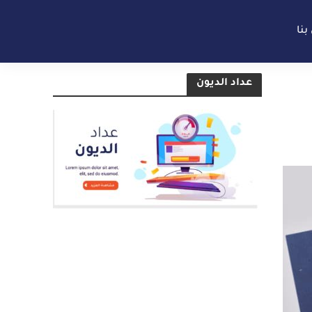
بنا
عداد الديون