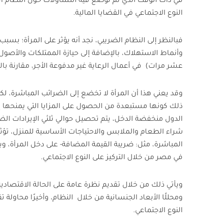
في ذات الوقت الذي لم توضع فيه التساؤلات حول النظام ال
النوع الاجتماعي في القضايا المالية.
فبالنظر إلى النظام الضريبي، نجد أنه يؤثر على المرأة؛ بس
وأنماط الاستهلاك، بالإضافة إلى حيازة الممتلكات والأصول
عشر مرات
)
في أعمال الرعاية غير مدفوعة الأجر، مقارنة بال
وقد يعني هذا أن المرأة لا تخضع إلى الضرائب المباشرة، لكن
ذلك كونها مستبعدة من الحصول على المزايا التي يمنحها إ
الدول منخفضة الدخل، يتم تحصيل حوالي ثلثي الإيرادات الض
شراء الطعام والملابس والاحتياجات الأساسية للمنزل، تؤث
المباشرة، مثل: ضريبة القيمة المضافة- على دخل المرأة، وبال
في مصر من خلال التركيز على النوع الاجتماعي.
ويأتي ذلك من خلال تقديم نظرة عامة على الحالة الاقتصادي
ومحللًا الأبعاد الجنسانية من خلال النظام، وأخيرًا محاولة
تق
النوع الاجتماعي.