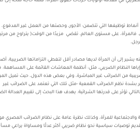
ضريبي في مقدمة أولويات حركات حقوق المرأة، فثمة حاجة ملحة إلى ت
بب أنماط توظيفها التي تتضمن: الأجور، وحصتها من العمل غير المدفوع،
. فالمرأة، على مستوى العالم، تقضي مزيدًا من الوقت
(
يتراوح من مرتين
رجل
.
ه يشير إلى أن المرأة لديها مصادر أقل لتغطي التزاماتها الضريبية، أض
ياها النظام الضريبي، مثل: أنظمة المعاشات القائمة على المساهمة. 
ريبية من الضرائب غير المباشرة
، وفي بعض هذه الدول، حيث تميل المرأ
ر بشدة نظم الضرائب القمعية -مثل تلك التي تعتمد على الضرائب غير
تالي تؤثر على قدرتها الشرائية. يهدف هذا البحث إلى تقييم العدالة الضر
ة والاجتماعية للمرأة، وكذلك نظرة عامة على نظام الضرائب المصري مو
ديم توصيات سياسية نحو نظام ضريبي أكثر عدلًا ومساواة يراعي مسأل