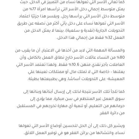
كما تعاني الأسر التي تعولها نساء من التمييز في الدخل، حيث
يمثل متوسط إجمالي دخل الأسر التي ترأسها امرأة 77% من
متوسط دخل الأسر التي يرأسها رجل. ويفسر هذا جزئيًا اعتماد
الأسر التي تعولها نساء على دخل يأتي أكثر من نصفه عن طريق
التحويلات الجارية (نقدية و سلعية)، بينما لا يمثل الدخل من
العمل 32% فقط من إجمالي هذا الدخل.
والمسألة المهمة التي لابد من أخذها في الاعتبار، أن ما يقرب من
80% من النساء عائلات الأسر خارج نطاق العمل بالكامل، وأن
العاملات بأجر نقدي منهن 10.6% فقط. ولهذا تعتمد الأسر التي
يعلنها – خاصة التي لا تملك مال أو ممتلكات تعينها علي
المعيشة- على التحويلات أساسًا، وهي بطبيعتها بطيئة.
كما تلجأ تلك الأسر نتيجة لذلك إلى إرسال أبنائها وبناتها إلى
سوق العمل غير المنتظم في سن مبكرة، مما يؤدي إلى
حرمانهم من التعليم، أو تنمية أي مهارة تخرجهم في المستقبل
من دائرة الفقر.
ويشير كل ذلك إلى أن الحل لتحسين أوضاع الأسر التي تعولها
نساء، وانتشالها من براثن الفقر هو في توفير العمل اللائق.