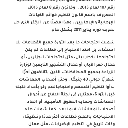
الاجتماعات العامة والمواكب والتظاهرات السلمية
رقم 107 لعام 2013 ، وقانون رقم 8 لعام 2015،
المعروف باسم قانون تنظيم قوائم الكيانات
الإرهابية والإرهابيين ، وهذا فضلًا عن الجَذر الذي حل
بموجة ثورة يناير 2011 بشكل عام
.
شملت احتجاجات ما بعد الثورة جميع القطاعات بلا
استثناء. بل امتد الاحتجاج إلى قطاعات لم يكن
احتجاجها يخطر ببال، مثل احتجاجات الجزارين، أو
عمال حفر الآبار، أو عمال التشجير التابعين لوزارة
الزراعة بجميع المحافظات، الذين يتقاضون أجرًا
شهريًا حوالي 40 جنيهًا . وحتى أصحاب المعاشات
بدأوا تنظيم أنفسهم واحتجاجاتهم ولو بأعداد قليلة
قبل الثورة، ممثلين في لجنة الدفاع عن أموال
المعاشات وحماية الحقوق التأمينية، أو اتحاد
أصحاب المعاشات فيما بعد. كما شملت هذه
الاحتجاجات بالطبع قطاعات أكثر عددًا وتنظيمًا،
وذات تاريخ في تنظيم الإضرابات، مثل عمال