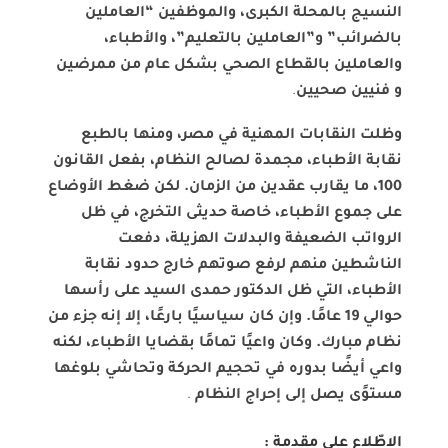
النسيج بالمحلة الكبرى، والموظفين “العاملين
بالضرائب” و”العاملين بالتعليم”، والأطباء،
والعاملين بالقطاع الصحي بشكل عام من ممرضين
و فنيين صحيين
.
وظلت النقابات المهنية في مصر، ومنها بالطبع
نقابة الأطباء، مجمدة لصالح النظام، بفعل القانون
100، ما يقارب عقدين من الزمان. لكن ضغط الأوضاع
على جموع الأطباء، خاصة حديثى التخرج، في ظل
الرواتب الضعيفة والبدلات الهزيلة، دفعت
الناشطين منهم لرفع صوتهم خارج حدود نقابة
الأطباء، التي ظل الدكتور حمدى السيد على رأسها
حوالي 19 عامًا. وإن كان سياسيًا بارعًا، إلا إنه
جزء من
نظام مبارك. وكان واعيًا تمامًا بقضايا الأطباء، لكنه
واعي أيضًا بدوره في تحجيم الحركة وتحاشي بلوغها
مستوًى يصل إلى إحراج النظام
.
الاطّلاع علي مقدمة :